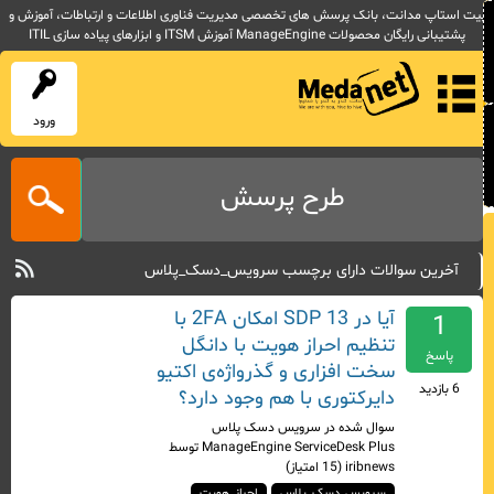
یت استاپ مدانت، بانک پرسش های تخصصی مدیریت فناوری اطلاعات و ارتباطات، آموزش و
پشتیبانی رایگان محصولات ManageEngine آموزش ITSM و ابزارهای پیاده سازی ITIL
ورود
طرح پرسش
آخرین سوالات دارای برچسب سرویس_دسک_پلاس
آیا در SDP 13 امکان 2FA با
1
تنظیم احراز هویت با دانگل
پاسخ
سخت افزاری و گذرواژه‌ی اکتیو
6
بازدید
دایرکتوری با هم وجود دارد؟
سوال شده
در
سرویس دسک پلاس
ManageEngine ServiceDesk Plus
توسط
iribnews
(
15
امتیاز)
سرویس_دسک_پلاس
احراز_هویت