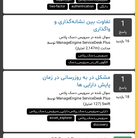
دانگل
authentication
two-factor
تفاوت بین نشانه‌گذاری و
1
واگذاری
پاسخ
سوال شده
در
سرویس دسک پلاس
16
بازدید
ManageEngine ServiceDesk Plus
توسط
مدانت
(
2,147m
امتیاز)
سرویس_دسک_پلاس
الگوی_کار_در_سرویس_دسک
مشکل در به روزرسانی در زمان
1
پایش دارایی ها
پاسخ
سوال شده
در
سرویس دسک پلاس
18
بازدید
ManageEngine ServiceDesk Plus
توسط
Swift
(
127
امتیاز)
دارایی،سرویس_دسک_پلاس،دارایی_سرویس_دسک_پلاس
سرویس_دسک_پلاس
asset_explorer
discovery