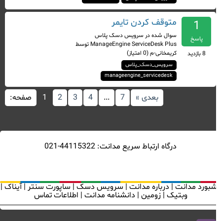
متوقف کردن تایمر
1
سوال شده
در
سرویس دسک پلاس
پاسخ
ManageEngine ServiceDesk Plus
توسط
کریمخانی-م
(
0
امتیاز)
8
بازدید
سرویس_دسک_پلاس
manageengine_servicedesk
بعدی »
7
...
4
3
2
1
صفحه:
درگاه ارتباط سريع مدانت: 44115322-021
بورد مدانت
|
درباره مدانت
|
سرويس دسک
|
ساپورت سنتر
|
آيناک
|
وبتيک
|
زومين
|
دانشنامه مدانت
|
اطلاعات تماس