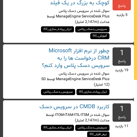
کوچک به بزرگ در یک فیلد
پاسخ
سوال شده
در
سرویس دسک پلاس
5
بازدید
ManageEngine ServiceDesk Plus
توسط
مدانت
(
2,147m
امتیاز)
سرویس_دسک_پلاس
ابزار_پیاده_سازی_itil
آموزش_itil
چطور از نرم افزار Microsoft
1
CRM درخواست ها را به
پاسخ
سرویس دسک پلاس وارد کنم؟
19
بازدید
سوال شده
در
سرویس دسک پلاس
ManageEngine ServiceDesk Plus
توسط
SD
(
12
امتیاز)
ابزار_پیاده_سازی_itil
سرویس_دسک_پلاس
کاربرد CMDB در سرویس دسک
1
سوال شده
در
ITOM-ITAM-ITIL-ITSM
توسط
پاسخ
مدانت
(
2,147m
امتیاز)
11
بازدید
سرویس_دسک_پلاس
ابزار_پیاده_سازی_itil
نرم_افزار_itil