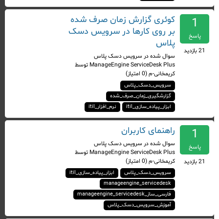
کوئری گزارش زمان صرف شده
1
بر روی کارها در سرویس دسک
پاسخ
پلاس
21
بازدید
سوال شده
در
سرویس دسک پلاس
ManageEngine ServiceDesk Plus
توسط
کریمخانی-م
(
0
امتیاز)
سرویس_دسک_پلاس
گزارشگیری_زمان_صرف_شده
ابزار_پیاده_سازی_itil
نرم_افزار_itil
راهنمای کاربران
1
سوال شده
در
سرویس دسک پلاس
پاسخ
ManageEngine ServiceDesk Plus
توسط
کریمخانی-م
(
0
امتیاز)
21
بازدید
سرویس_دسک_پلاس
ابزار_پیاده_سازی_itil
manageengine_servicedesk
فارسی_ساز_manageengine_servicedesk
آموزش_سرویس_دسک_پلاس