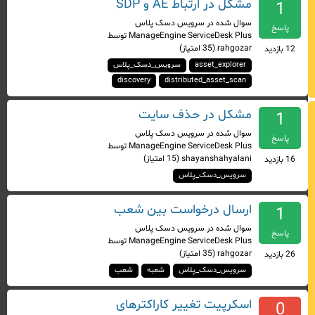
مشکل در ارتباط AE و SDP
1
سوال شده
در
سرویس دسک پلاس
پاسخ
ManageEngine ServiceDesk Plus
توسط
rahgozar
(
35
امتیاز)
12
بازدید
asset_explorer
سرویس_دسک_پلاس
discovery
distributed_asset_scan
مشکل در حذف سایت
1
سوال شده
در
سرویس دسک پلاس
پاسخ
ManageEngine ServiceDesk Plus
توسط
shayanshahyalani
(
15
امتیاز)
16
بازدید
سرویس_دسک_پلاس
ارسال درخواست بین شعب
1
سوال شده
در
سرویس دسک پلاس
پاسخ
ManageEngine ServiceDesk Plus
توسط
rahgozar
(
35
امتیاز)
26
بازدید
سرویس_دسک_پلاس
شعبه
شعب
اسکرپیت تغییر کاراکترهای
0