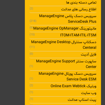
تمامی دسته بندی ها
اطلاع رسانی های مدانت
(2)
سرویس دسک پلاس ManageEngine
(218)
ServiceDesk Plus
مانیتورینگ ManageEngine OpManager
(9)
(15)
ITOM-ITAM-ITIL-ITSM
دسکتاپ سنترال ManageEngine Desktop
(11)
Centeral
فایل آدیت
(0)
ساپورت سنتر ManageEngine Support
(1)
Center
سرویس دسک پورتال ManageEngine
(1)
Service Desk ESM
وبتیک Online Exam Webtick
(2)
وب سایت
(1)
پیت استاپ مدانت
(1)