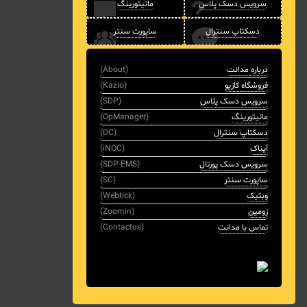
سرویس دسک پلاس
مانیتورینگ
دسکتاپ سنترال
ساپورت سنتر
درباره مدانت
(About)
فروشگاه کازیو
(Kazio)
سرویس دسک پلاس
(SDP)
مانیتورینگ
(OpManager)
دسکتاپ سنترال
(DC)
آیناک
(iNOC)
سرویس دسک پورتال
(SDP-EMS)
ساپورت سنتر
(SC)
وبتیک
(Webtick)
زومین
(Zoomin)
تماس با مدانت
(Contactus)