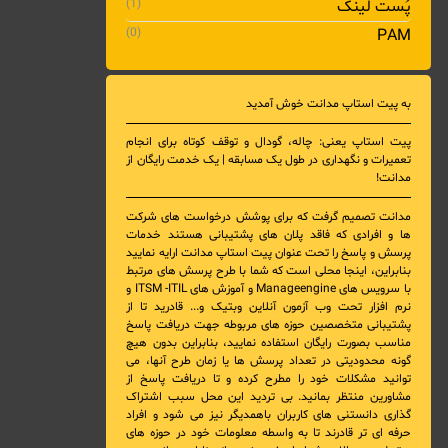
پُست لینک
(1)
(0)
PAM
به پیت استاپ مدانت خوش آمدید
پیت استاپ یعنی: چاله، گودال و توقف کوتاه برای انجام
تعمیرات و نگهداری در طول یک مسابقه | یک خدمت رایگان از
مدانت!
مدانت تصمیم گرفت که برای پوشش درخواست های شرکت
ها و افرادی که فاقد پلان های پشتیبانی هستند خدمات
پرسش و پاسخ را تحت عنوان پیت استاپ مدانت ارایه نمایید
بنابراین، اینجا محلی است که شما با طرح پرسش های مرتبط
با
سرویس های Manageengine و آموزش های ITSM -ITIL و
نرم افزار تحت وب آزمون آنلاین وبتیک
و... قادرید تا از
پشتیبانی متخصصین حوزه های مربوطه جهت دریافت پاسخ
مناسب بصورت رایگان استفاده نمایید، بنابراین بدون هیچ
گونه محدودیتی در تعداد پرسش ها یا زمان طرح آنها، می
توانید مشکلات خود را مطرح کرده و تا دریافت پاسخ از
مشاورین منتظر بمانید. بی تردید این محل سبب اشتراک
گذاری دانستنی های کاربران باهمدیگر نیز می شود و افراد
حرفه ای تر قادرند تا به واسطه معلومات خود در حوزه های