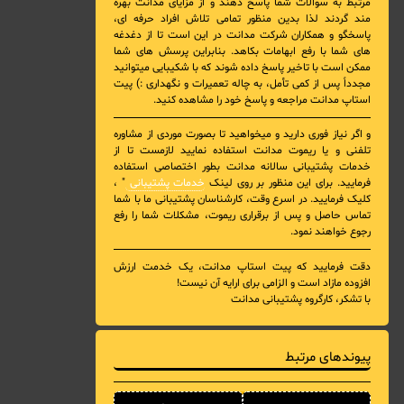
مرتبط به سوالات شما پاسخ دهند و از مزایای مدانت بهره
مند گردند لذا بدین منظور تمامی تلاش افراد حرفه ای،
پاسخگو و همکاران شرکت مدانت در این است تا از دغدغه
های شما با رفع ابهامات بکاهد. بنابراین پرسش های شما
ممکن است با تاخیر پاسخ داده شوند که با شکیبایی میتوانید
مجدداً پس از کمی تأمل، به چاله تعمیرات و نگهداری :) پیت
استاپ مدانت مراجعه و پاسخ خود را مشاهده کنید.
و اگر نیاز فوری دارید و میخواهید تا بصورت موردی از مشاوره
تلفنی و یا ریموت مدانت استفاده نمایید لازمست تا از
خدمات پشتیبانی سالانه مدانت بطور اختصاصی استفاده
فرمایید. برای این منظور بر روی لینک
خدمات پشتیبانی
" ،
کلیک فرمایید. در اسرع وقت، کارشناسان پشتیبانی ما با شما
تماس حاصل و پس از برقراری ریموت، مشکلات شما را رفع
رجوع خواهند نمود.
دقت فرمایید که پیت استاپ مدانت، یک خدمت ارزش
افزوده مازاد است و الزامی برای ارایه آن نیست!
با تشکر، کارگروه پشتیبانی مدانت
پیوندهای مرتبط