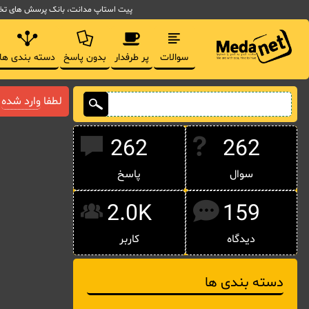
پیت استاپ مدانت، بانک پرسش های تخصصی مدیریت فناوری اط
سوالات
پر طرفدار
بدون پاسخ
دسته بندی ها
لطفا
وارد شده
ی
262
262
سوال
پاسخ
2.0K
159
دیدگاه
کاربر
دسته بندی ها