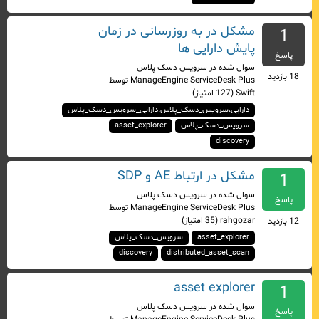
مشکل در به روزرسانی در زمان
1
پایش دارایی ها
پاسخ
سوال شده
در
سرویس دسک پلاس
18
بازدید
ManageEngine ServiceDesk Plus
توسط
Swift
(
127
امتیاز)
دارایی،سرویس_دسک_پلاس،دارایی_سرویس_دسک_پلاس
سرویس_دسک_پلاس
asset_explorer
discovery
مشکل در ارتباط AE و SDP
1
سوال شده
در
سرویس دسک پلاس
پاسخ
ManageEngine ServiceDesk Plus
توسط
rahgozar
(
35
امتیاز)
12
بازدید
asset_explorer
سرویس_دسک_پلاس
discovery
distributed_asset_scan
asset explorer
1
سوال شده
در
سرویس دسک پلاس
پاسخ