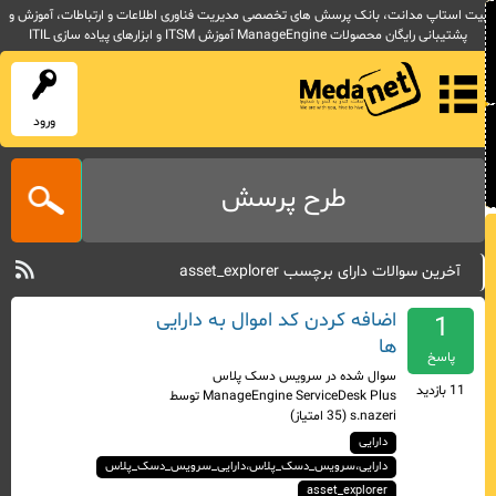
یت استاپ مدانت، بانک پرسش های تخصصی مدیریت فناوری اطلاعات و ارتباطات، آموزش و
پشتیبانی رایگان محصولات ManageEngine آموزش ITSM و ابزارهای پیاده سازی ITIL
ورود
طرح پرسش
آخرین سوالات دارای برچسب asset_explorer
اضافه کردن کد اموال به دارایی
1
ها
پاسخ
سوال شده
در
سرویس دسک پلاس
11
بازدید
ManageEngine ServiceDesk Plus
توسط
s.nazeri
(
35
امتیاز)
دارایی
دارایی،سرویس_دسک_پلاس،دارایی_سرویس_دسک_پلاس
asset_explorer