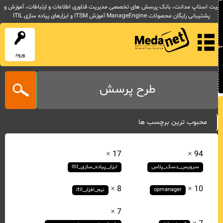
یت استاپ مدانت، بانک پرسش های تخصصی مدیریت فناوری اطلاعات و ارتباطات، آموزش و
پشتیبانی رایگان محصولات ManageEngine آموزش ITSM و ابزارهای پیاده سازی ITIL
ورود
طرح پرسش
محبوب ترین برچسب ها
17 ×
94 ×
سرویس_دسک_پلاس
ابزار_پیاده_سازی_itil
8 ×
10 ×
opmanager
نرم_افزار_itil
7 ×