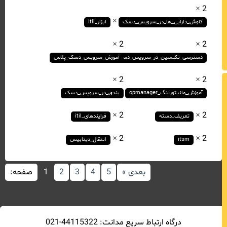
2 ×
2 ×
کاوش_دارایی_ها_در_سرویس_دسک
ابزار_itil
2 ×
2 ×
دسترسی_تکنسین_در_سرویس_دسک
آموزش_سرویس_دسک_پلاس
2 ×
2 ×
آموزش_مانیتورینگ_opmanager
بندی_در_سرویس_دسک
2 ×
2 ×
تعریف_دسته
فرایندهای_itil
2 ×
2 ×
itsm
انتقال_دیتابیس
بعدی »
5
4
3
2
1
صفحه:
درگاه ارتباط سريع مدانت: 44115322-021