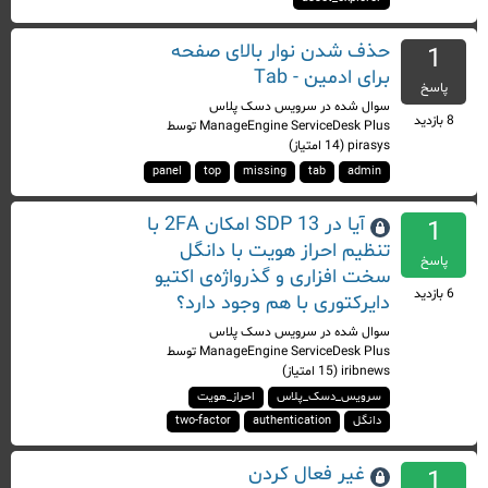
حذف شدن نوار بالای صفحه
1
برای ادمین - Tab
پاسخ
سوال شده
در
سرویس دسک پلاس
8
بازدید
ManageEngine ServiceDesk Plus
توسط
pirasys
(
14
امتیاز)
panel
top
missing
tab
admin
آیا در SDP 13 امکان 2FA با
1
تنظیم احراز هویت با دانگل
پاسخ
سخت افزاری و گذرواژه‌ی اکتیو
6
بازدید
دایرکتوری با هم وجود دارد؟
سوال شده
در
سرویس دسک پلاس
ManageEngine ServiceDesk Plus
توسط
iribnews
(
15
امتیاز)
سرویس_دسک_پلاس
احراز_هویت
دانگل
authentication
two-factor
غیر فعال کردن
1