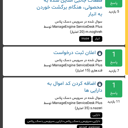
قطعات جانبی اساین شده به
پاسخ
محصولی، هنگام برگشت خوردن
5
بازدید
به انبار
سوال شده
در
سرویس دسک پلاس
ManageEngine ServiceDesk Plus
توسط
m.noghreh
(
20
امتیاز)
انبار
inuse
اعلان ثبت درخواست
1
سوال شده
در
سرویس دسک پلاس
پاسخ
ManageEngine ServiceDesk Plus
توسط
قندهاری
(
15
امتیاز)
7
بازدید
اضافه کردن کد اموال به
1
دارایی ها
پاسخ
سوال شده
در
سرویس دسک پلاس
11
بازدید
ManageEngine ServiceDesk Plus
توسط
s.nazeri
(
35
امتیاز)
دارایی
دارایی،سرویس_دسک_پلاس،دارایی_سرویس_دسک_پلاس
asset_explorer