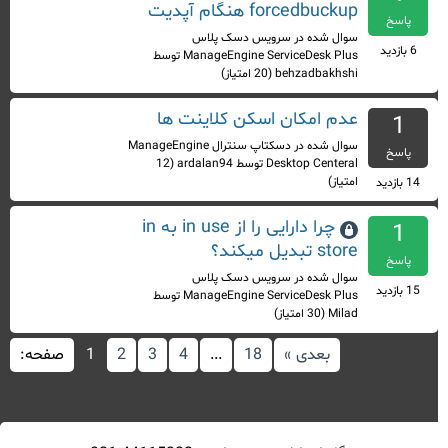
forcedbuckup هنگام آپدیت
پاسخ
سوال شده
در
سرویس دسک پلاس
6
بازدید
ManageEngine ServiceDesk Plus
توسط
behzadbakhshi
(
20
امتیاز)
عدم امکان اسکن کلاینت ها
1
سوال شده
در
دسکتاپ سنترال ManageEngine
پاسخ
Desktop Centeral
توسط
ardalan94
(
12
امتیاز)
14
بازدید
چرا دارایی را از in use به in
1
store تبدیل میکند؟
پاسخ
سوال شده
در
سرویس دسک پلاس
15
بازدید
ManageEngine ServiceDesk Plus
توسط
Milad
(
30
امتیاز)
بعدی »
18
...
4
3
2
1
صفحه: