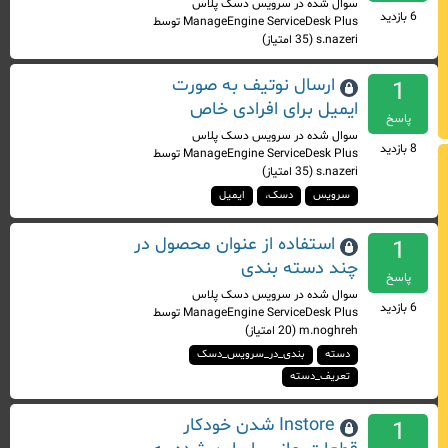
سوال شده
در
سرویس دسک پلاس
6
بازدید
ManageEngine ServiceDesk Plus
توسط
s.nazeri
(
35
امتیاز)
ارسال نوتیف به صورت
1
ایمیل برای افرادی خاص
پاسخ
سوال شده
در
سرویس دسک پلاس
8
بازدید
ManageEngine ServiceDesk Plus
توسط
s.nazeri
(
35
امتیاز)
سرویس
دسک،
ایمیل
استفاده از عنوان محصول در
1
چند دسته بندی
پاسخ
سوال شده
در
سرویس دسک پلاس
6
بازدید
ManageEngine ServiceDesk Plus
توسط
m.noghreh
(
20
امتیاز)
دسته
بندی_در_سرویس_دسک
تعریف_دسته
Instore شدن خودکار
1