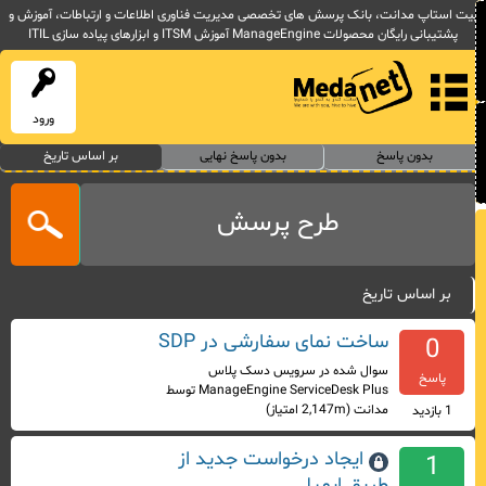
یت استاپ مدانت، بانک پرسش های تخصصی مدیریت فناوری اطلاعات و ارتباطات، آموزش و
پشتیبانی رایگان محصولات ManageEngine آموزش ITSM و ابزارهای پیاده سازی ITIL
ورود
بدون پاسخ
بدون پاسخ نهایی
بر اساس تاریخ
طرح پرسش
بر اساس تاریخ
ساخت نمای سفارشی در SDP
0
سوال شده
در
سرویس دسک پلاس
پاسخ
ManageEngine ServiceDesk Plus
توسط
مدانت
(
2,147m
امتیاز)
1
بازدید
ایجاد درخواست جدید از
1
طریق ایمیل