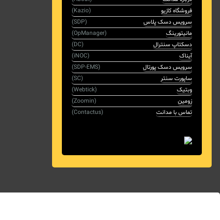
فروشگاه کازیو
(Kazio)
سرویس دسک پلاس
(SDP)
مانیتورینگ
(OpManager)
دسکتاپ سنترال
(DC)
آیناک
(iNOC)
سرویس دسک پورتال
(SDP-EMS)
ساپورت سنتر
(SC)
وبتیک
(Webtick)
زومین
(Zoomin)
تماس با مدانت
(Contactus)