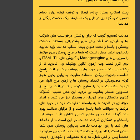
به پیت استاپ مدانت خوش آمدید
پیت استاپ یعنی: چاله، گودال و توقف کوتاه برای انجام
تعمیرات و نگهداری در طول یک مسابقه | یک خدمت رایگان از
مدانت!
مدانت تصمیم گرفت که برای پوشش درخواست های شرکت
ها و افرادی که فاقد پلان های پشتیبانی هستند خدمات
پرسش و پاسخ را تحت عنوان پیت استاپ مدانت ارایه نمایید
بنابراین، اینجا محلی است که شما با طرح پرسش های مرتبط
با
سرویس های Manageengine و آموزش های ITSM -ITIL و
نرم افزار تحت وب آزمون آنلاین وبتیک
و... قادرید تا از
پشتیبانی متخصصین حوزه های مربوطه جهت دریافت پاسخ
مناسب بصورت رایگان استفاده نمایید، بنابراین بدون هیچ
گونه محدودیتی در تعداد پرسش ها یا زمان طرح آنها، می
توانید مشکلات خود را مطرح کرده و تا دریافت پاسخ از
مشاورین منتظر بمانید. بی تردید این محل سبب اشتراک
گذاری دانستنی های کاربران باهمدیگر نیز می شود و افراد
حرفه ای تر قادرند تا به واسطه معلومات خود در حوزه های
مرتبط به سوالات شما پاسخ دهند و از مزایای مدانت بهره
مند گردند لذا بدین منظور تمامی تلاش افراد حرفه ای،
پاسخگو و همکاران شرکت مدانت در این است تا از دغدغه
های شما با رفع ابهامات بکاهد. بنابراین پرسش های شما
ممکن است با تاخیر پاسخ داده شوند که با شکیبایی میتوانید
مجدداً پس از کمی تأمل، به چاله تعمیرات و نگهداری :) پیت