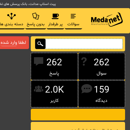
پیت استاپ مدانت، بانک پرسش های تخصصی مدیریت فناوری اط
سوالات
پر طرفدار
بدون پاسخ
دسته بندی ها
لطفا
وارد شده
ی
262
262
سوال
پاسخ
2.0K
159
دیدگاه
کاربر