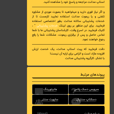
استاپ مدانت مراجعه و پاسخ خود را مشاهده کنید.
و اگر نیاز فوری دارید و میخواهید تا بصورت موردی از مشاوره
تلفنی و یا ریموت مدانت استفاده نمایید لازمست تا از
خدمات پشتیبانی سالانه مدانت بطور اختصاصی استفاده
فرمایید. برای این منظور بر روی لینک
خدمات پشتیبانی
" ،
کلیک فرمایید. در اسرع وقت، کارشناسان پشتیبانی ما با شما
تماس حاصل و پس از برقراری ریموت، مشکلات شما را رفع
رجوع خواهند نمود.
دقت فرمایید که پیت استاپ مدانت، یک خدمت ارزش
افزوده مازاد است و الزامی برای ارایه آن نیست!
با تشکر، کارگروه پشتیبانی مدانت
پیوندهای مرتبط
سرویس دسک پلاس
مانیتورینگ
دسکتاپ سنترال
ساپورت سنتر
درباره مدانت
(About)