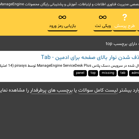
لاعات و ارتباطات، آموزش و پشتیبانی رایگان محصولات ManageEngine آموزش ITSM و ابزارهای پیاده سازی ITIL
طرح پرسش
ویکی نت
بازیابی رمز ورود
ارای برچسب top
 شدن نوار بالای صفحه برای ادمین - Tab
ل شده
در
سرویس دسک پلاس ManageEngine ServiceDesk Plus
توسط
pirasys
(
14
امتیاز
panel
top
missing
tab
adm
ارد بیشتر
لیست کامل سوالات
یا
برچسب های پرطرفدار
را مشاهده نمای