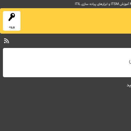
ورود
)
ید