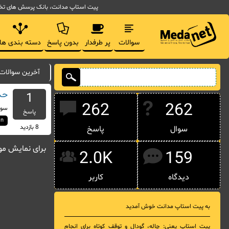
پیت استاپ مدانت، بانک پرسش های تخصصی مدیریت فناوری اط
سوالات
پر طرفدار
بدون پاسخ
دسته بندی ها
آخرین سوالات د
حذف
1
262
262
سوا
پاسخ
in
8
بازدید
سوال
پاسخ
برای نمایش مو
2.0K
159
دیدگاه
کاربر
به پیت استاپ مدانت خوش آمدید
پیت استاپ یعنی: چاله، گودال و توقف کوتاه برای انجام