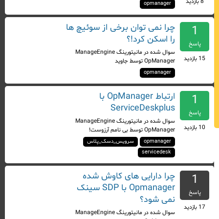
8
بازدید
opmanager
چرا نمی توان برخی از سوئیچ ها
1
را اسکن کرد!؟
پاسخ
سوال شده
در
مانیتورینگ ManageEngine
15
بازدید
OpManager
توسط
جاوید
opmanager
ارتباط OpManager با
1
ServiceDeskplus
پاسخ
سوال شده
در
مانیتورینگ ManageEngine
10
بازدید
OpManager
توسط
بی نامم آرزوست!
opmanager
سرویس_دسک_پلاس
servicedesk
چرا دارایی های کاوش شده
1
Opmanager با SDP سینک
پاسخ
نمی شود؟
17
بازدید
سوال شده
در
مانیتورینگ ManageEngine