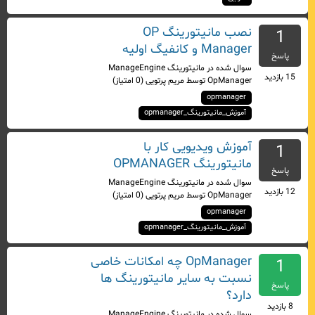
نصب مانیتورینگ OP
1
Manager و کانفیگ اولیه
پاسخ
سوال شده
در
مانیتورینگ ManageEngine
15
بازدید
OpManager
توسط
مریم پرتویی
(
0
امتیاز)
opmanager
آموزش_مانیتورینگ_opmanager
آموزش ویدیویی کار با
1
مانیتورینگ OPMANAGER
پاسخ
سوال شده
در
مانیتورینگ ManageEngine
12
بازدید
OpManager
توسط
مریم پرتویی
(
0
امتیاز)
opmanager
آموزش_مانیتورینگ_opmanager
OpManager چه امکانات خاصی
1
نسبت به سایر مانیتورینگ ها
پاسخ
دارد؟
8
بازدید
سوال شده
در
مانیتورینگ ManageEngine