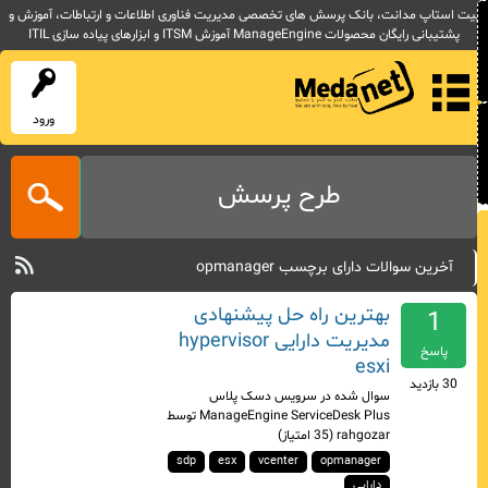
یت استاپ مدانت، بانک پرسش های تخصصی مدیریت فناوری اطلاعات و ارتباطات، آموزش و
پشتیبانی رایگان محصولات ManageEngine آموزش ITSM و ابزارهای پیاده سازی ITIL
ورود
طرح پرسش
آخرین سوالات دارای برچسب opmanager
بهترین راه حل پیشنهادی
1
مدیریت دارایی hypervisor
پاسخ
esxi
30
بازدید
سوال شده
در
سرویس دسک پلاس
ManageEngine ServiceDesk Plus
توسط
rahgozar
(
35
امتیاز)
sdp
esx
vcenter
opmanager
دارایی