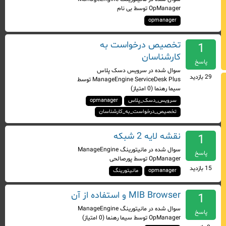
OpManager
توسط
بی نام
opmanager
تخصیص درخواست به
1
کارشناسان
پاسخ
سوال شده
در
سرویس دسک پلاس
29
بازدید
ManageEngine ServiceDesk Plus
توسط
سیما رهنما
(
0
امتیاز)
سرویس_دسک_پلاس
opmanager
تخصیص_درخواست_به_کارشناسان
نقشه لایه 2 شبکه
1
سوال شده
در
مانیتورینگ ManageEngine
پاسخ
OpManager
توسط
پورصالحی
15
بازدید
opmanager
مانیتورینگ
MIB Browser و استفاده از آن
1
سوال شده
در
مانیتورینگ ManageEngine
پاسخ
OpManager
توسط
سیما رهنما
(
0
امتیاز)