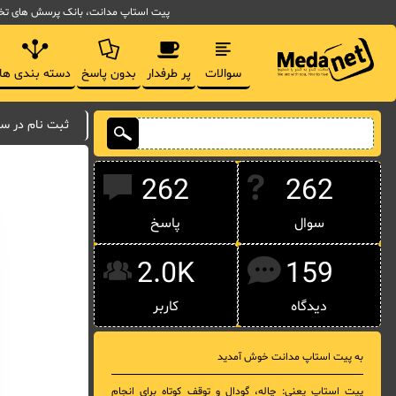
پیت استاپ مدانت، بانک پرسش های تخصصی مدیریت فناوری اط
سوالات
پر طرفدار
بدون پاسخ
دسته بندی ها
ثبت نام در س
262
262
سوال
پاسخ
2.0K
159
دیدگاه
کاربر
به پیت استاپ مدانت خوش آمدید
پیت استاپ یعنی: چاله، گودال و توقف کوتاه برای انجام