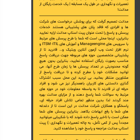
تعمیرات و نگهداری در طول یک مسابقه | یک خدمت رایگان از
مدانت!
مدانت تصمیم گرفت که برای پوشش درخواست های شرکت
ها و افرادی که فاقد پلان های پشتیبانی هستند خدمات
پرسش و پاسخ را تحت عنوان پیت استاپ مدانت ارایه نمایید
بنابراین، اینجا محلی است که شما با طرح پرسش های مرتبط
با
سرویس های Manageengine و آموزش های ITSM -ITIL و
نرم افزار تحت وب آزمون آنلاین وبتیک
و... قادرید تا از
پشتیبانی متخصصین حوزه های مربوطه جهت دریافت پاسخ
مناسب بصورت رایگان استفاده نمایید، بنابراین بدون هیچ
گونه محدودیتی در تعداد پرسش ها یا زمان طرح آنها، می
توانید مشکلات خود را مطرح کرده و تا دریافت پاسخ از
مشاورین منتظر بمانید. بی تردید این محل سبب اشتراک
گذاری دانستنی های کاربران باهمدیگر نیز می شود و افراد
حرفه ای تر قادرند تا به واسطه معلومات خود در حوزه های
مرتبط به سوالات شما پاسخ دهند و از مزایای مدانت بهره
مند گردند لذا بدین منظور تمامی تلاش افراد حرفه ای،
پاسخگو و همکاران شرکت مدانت در این است تا از دغدغه
های شما با رفع ابهامات بکاهد. بنابراین پرسش های شما
ممکن است با تاخیر پاسخ داده شوند که با شکیبایی میتوانید
مجدداً پس از کمی تأمل، به چاله تعمیرات و نگهداری :) پیت
استاپ مدانت مراجعه و پاسخ خود را مشاهده کنید.