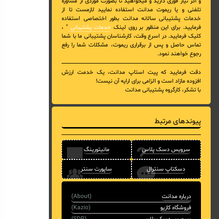
و اگر نیاز فوری دارید و میخواهید تا بصورت موردی از مشاوره
تلفنی و یا ریموت مدانت استفاده نمایید لازمست تا از
خدمات پشتیبانی سالانه مدانت بطور اختصاصی استفاده
فرمایید. برای این منظور بر روی لینک
خدمات پشتیبانی
" ،
کلیک فرمایید. در اسرع وقت، کارشناسان پشتیبانی ما با شما
تماس حاصل و پس از برقراری ریموت، مشکلات شما را رفع
رجوع خواهند نمود.
دقت فرمایید که پیت استاپ مدانت، یک خدمت ارزش
افزوده مازاد است و الزامی برای ارایه آن نیست!
با تشکر، کارگروه پشتیبانی مدانت
پیوندهای مرتبط
سرویس دسک پلاس
مانیتورینگ
دسکتاپ سنترال
ساپورت سنتر
درباره مدانت
(About)
فروشگاه کازیو
(Kazio)
سرویس دسک پلاس
(SDP)