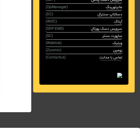
مانیتورینگ
(OpManager)
دسکتاپ سنترال
(DC)
آیناک
(iNOC)
سرویس دسک پورتال
(SDP-EMS)
ساپورت سنتر
(SC)
وبتیک
(Webtick)
زومین
(Zoomin)
تماس با مدانت
(Contactus)