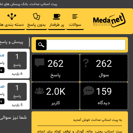
پیت استاپ مدانت، بانک پرسش های تخصصی مدیریت فناوری اط
سوالات
پر طرفدار
بدون پاسخ
دسته بندی ها
پرسش و پاسخ های اخیر
مش
1
262
262
پاس
پاسخ
وب
6
بازدید
سوال
پاسخ
صد
1
2.0K
159
پاس
پاسخ
وب
دیدگاه
کاربر
5
بازدید
شما نیز سوالی
به پیت استاپ مدانت خوش آمدید
پیت استاپ یعنی: چاله، گودال و توقف کوتاه برای انجام