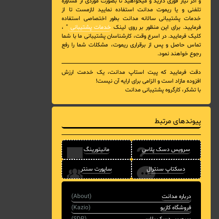
و اگر نیاز فوری دارید و میخواهید تا بصورت موردی از مشاوره
تلفنی و یا ریموت مدانت استفاده نمایید لازمست تا از
خدمات پشتیبانی سالانه مدانت بطور اختصاصی استفاده
فرمایید. برای این منظور بر روی لینک
خدمات پشتیبانی
" ،
کلیک فرمایید. در اسرع وقت، کارشناسان پشتیبانی ما با شما
تماس حاصل و پس از برقراری ریموت، مشکلات شما را رفع
رجوع خواهند نمود.
دقت فرمایید که پیت استاپ مدانت، یک خدمت ارزش
افزوده مازاد است و الزامی برای ارایه آن نیست!
با تشکر، کارگروه پشتیبانی مدانت
پیوندهای مرتبط
سرویس دسک پلاس
مانیتورینگ
دسکتاپ سنترال
ساپورت سنتر
درباره مدانت
(About)
فروشگاه کازیو
(Kazio)
سرویس دسک پلاس
(SDP)