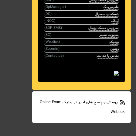
مانیتورینگ
(OpManager)
دسکتاپ سنترال
(DC)
آیناک
(iNOC)
سرویس دسک پورتال
(SDP-EMS)
ساپورت سنتر
(SC)
وبتیک
(Webtick)
زومین
(Zoomin)
تماس با مدانت
(Contactus)
پرسش و پاسخ های اخیر در وبتیک Online Exam
Webtick