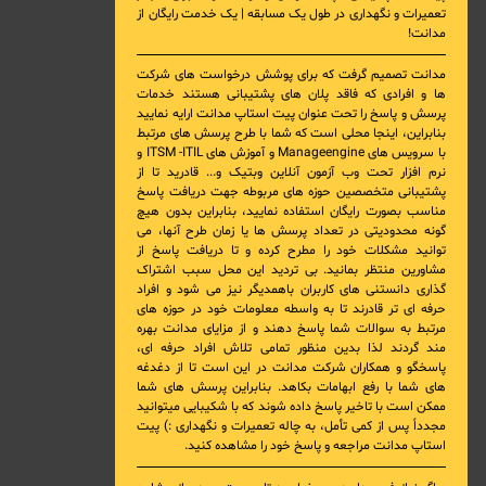
تعمیرات و نگهداری در طول یک مسابقه | یک خدمت رایگان از
مدانت!
مدانت تصمیم گرفت که برای پوشش درخواست های شرکت
ها و افرادی که فاقد پلان های پشتیبانی هستند خدمات
پرسش و پاسخ را تحت عنوان پیت استاپ مدانت ارایه نمایید
بنابراین، اینجا محلی است که شما با طرح پرسش های مرتبط
با
سرویس های Manageengine و آموزش های ITSM -ITIL و
نرم افزار تحت وب آزمون آنلاین وبتیک
و... قادرید تا از
پشتیبانی متخصصین حوزه های مربوطه جهت دریافت پاسخ
مناسب بصورت رایگان استفاده نمایید، بنابراین بدون هیچ
گونه محدودیتی در تعداد پرسش ها یا زمان طرح آنها، می
توانید مشکلات خود را مطرح کرده و تا دریافت پاسخ از
مشاورین منتظر بمانید. بی تردید این محل سبب اشتراک
گذاری دانستنی های کاربران باهمدیگر نیز می شود و افراد
حرفه ای تر قادرند تا به واسطه معلومات خود در حوزه های
مرتبط به سوالات شما پاسخ دهند و از مزایای مدانت بهره
مند گردند لذا بدین منظور تمامی تلاش افراد حرفه ای،
پاسخگو و همکاران شرکت مدانت در این است تا از دغدغه
های شما با رفع ابهامات بکاهد. بنابراین پرسش های شما
ممکن است با تاخیر پاسخ داده شوند که با شکیبایی میتوانید
مجدداً پس از کمی تأمل، به چاله تعمیرات و نگهداری :) پیت
استاپ مدانت مراجعه و پاسخ خود را مشاهده کنید.