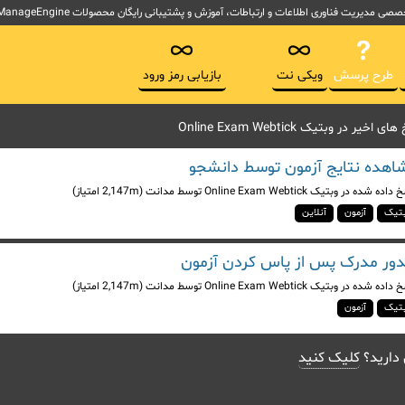
لاعات و ارتباطات، آموزش و پشتیبانی رایگان محصولات ManageEngine آموزش ITSM و ابزارهای پیاده سازی ITIL
طرح پرسش
ویکی نت
بازیابی رمز ورود
 در وبتیک Online Exam Webtick
اهده نتایج آزمون توسط دانشجو
خ داده شده
در
وبتیک Online Exam Webtick
توسط
مدانت
(
2,147m
امتیاز)
تیک
آزمون
آنلاین
ور مدرک پس از پاس کردن آزمون
خ داده شده
در
وبتیک Online Exam Webtick
توسط
مدانت
(
2,147m
امتیاز)
تیک
آزمون
 دارید؟
کلیک کنید