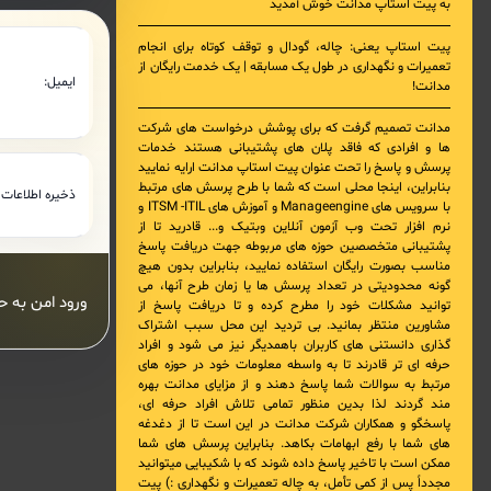
به پیت استاپ مدانت خوش آمدید
پیت استاپ یعنی: چاله، گودال و توقف کوتاه برای انجام
تعمیرات و نگهداری در طول یک مسابقه | یک خدمت رایگان از
ایمیل:
مدانت!
مدانت تصمیم گرفت که برای پوشش درخواست های شرکت
ها و افرادی که فاقد پلان های پشتیبانی هستند خدمات
پرسش و پاسخ را تحت عنوان پیت استاپ مدانت ارایه نمایید
بنابراین، اینجا محلی است که شما با طرح پرسش های مرتبط
ذخیره اطلاعات د
با
سرویس های Manageengine و آموزش های ITSM -ITIL و
نرم افزار تحت وب آزمون آنلاین وبتیک
و... قادرید تا از
پشتیبانی متخصصین حوزه های مربوطه جهت دریافت پاسخ
مناسب بصورت رایگان استفاده نمایید، بنابراین بدون هیچ
گونه محدودیتی در تعداد پرسش ها یا زمان طرح آنها، می
توانید مشکلات خود را مطرح کرده و تا دریافت پاسخ از
مشاورین منتظر بمانید. بی تردید این محل سبب اشتراک
گذاری دانستنی های کاربران باهمدیگر نیز می شود و افراد
حرفه ای تر قادرند تا به واسطه معلومات خود در حوزه های
مرتبط به سوالات شما پاسخ دهند و از مزایای مدانت بهره
مند گردند لذا بدین منظور تمامی تلاش افراد حرفه ای،
پاسخگو و همکاران شرکت مدانت در این است تا از دغدغه
های شما با رفع ابهامات بکاهد. بنابراین پرسش های شما
ممکن است با تاخیر پاسخ داده شوند که با شکیبایی میتوانید
مجدداً پس از کمی تأمل، به چاله تعمیرات و نگهداری :) پیت