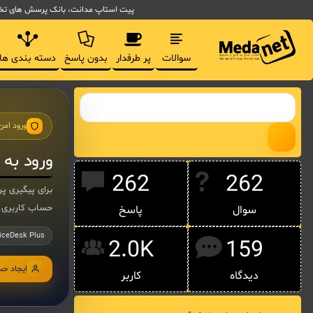
پیت استاپ مدانت، بانک پرسش های تخصصی مدیریت فناوری اط
سوالات
پر طرفدار
بدون پاسخ
دسته بندی ها
ورود امن
ورود به
262
262
حساب کاربری 
سوال
پاسخ
iceDesk Plus
2.0K
159
ایجاد ح
دیدگاه
کاربر