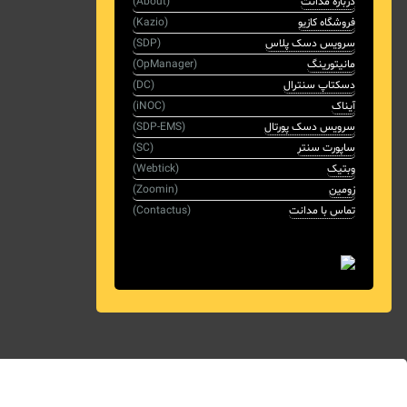
درباره مدانت
(About)
فروشگاه کازیو
(Kazio)
سرویس دسک پلاس
(SDP)
مانیتورینگ
(OpManager)
دسکتاپ سنترال
(DC)
آیناک
(iNOC)
سرویس دسک پورتال
(SDP-EMS)
ساپورت سنتر
(SC)
وبتیک
(Webtick)
زومین
(Zoomin)
تماس با مدانت
(Contactus)