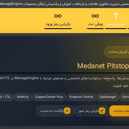
لاعات و ارتباطات، آموزش و پشتیبانی رایگان محصولات ManageEngine آموزش ITSM و ابزارهای پیاده سازی ITIL
طرح پرسش
ویکی نت
بازیابی رمز ورود
 کاربران مدانت
Medanet Pitstop
خود شوید.
M / ITIL
Webtick
SupportCenter Plus
Endpoint Central
OpManager
Serv
ساب مدانت
بازیابی رمز عبور
بازگشت به سایت