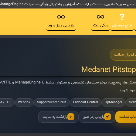
لاعات و ارتباطات، آموزش و پشتیبانی رایگان محصولات ManageEngine آموزش ITSM و ابزارهای پیاده سازی ITIL
طرح پرسش
ویکی نت
بازیابی رمز ورود
 کاربران مدانت
Medanet Pitstop
خود شوید.
M / ITIL
Webtick
SupportCenter Plus
Endpoint Central
OpManager
Serv
ساب مدانت
بازیابی رمز عبور
بازگشت به سایت