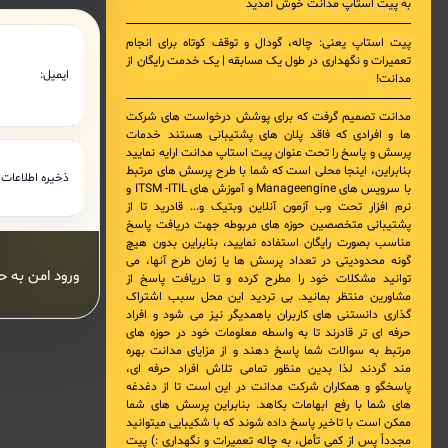
به پیت استاپ مدانت خوش آمدید
پیت استاپ یعنی: چاله، گودال و توقف کوتاه برای انجام
تعمیرات و نگهداری در طول یک مسابقه | یک خدمت رایگان از
ایمیل:
مدانت!
مدانت تصمیم گرفت که برای پوشش درخواست های شرکت
ها و افرادی که فاقد پلان های پشتیبانی هستند خدمات
پرسش و پاسخ را تحت عنوان پیت استاپ مدانت ارایه نمایید
بنابراین، اینجا محلی است که شما با طرح پرسش های مرتبط
ذخیره اطلاعات د
با
سرویس های Manageengine و آموزش های ITSM -ITIL و
نرم افزار تحت وب آزمون آنلاین وبتیک
و... قادرید تا از
پشتیبانی متخصصین حوزه های مربوطه جهت دریافت پاسخ
مناسب بصورت رایگان استفاده نمایید، بنابراین بدون هیچ
گونه محدودیتی در تعداد پرسش ها یا زمان طرح آنها، می
توانید مشکلات خود را مطرح کرده و تا دریافت پاسخ از
مشاورین منتظر بمانید. بی تردید این محل سبب اشتراک
گذاری دانستنی های کاربران باهمدیگر نیز می شود و افراد
حرفه ای تر قادرند تا به واسطه معلومات خود در حوزه های
مرتبط به سوالات شما پاسخ دهند و از مزایای مدانت بهره
مند گردند لذا بدین منظور تمامی تلاش افراد حرفه ای،
پاسخگو و همکاران شرکت مدانت در این است تا از دغدغه
های شما با رفع ابهامات بکاهد. بنابراین پرسش های شما
ممکن است با تاخیر پاسخ داده شوند که با شکیبایی میتوانید
مجدداً پس از کمی تأمل، به چاله تعمیرات و نگهداری :) پیت