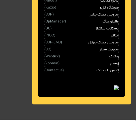
درباره مدانت
(About)
فروشگاه کازیو
(Kazio)
سرویس دسک پلاس
(SDP)
مانیتورینگ
(OpManager)
دسکتاپ سنترال
(DC)
آیناک
(iNOC)
سرویس دسک پورتال
(SDP-EMS)
ساپورت سنتر
(SC)
وبتیک
(Webtick)
زومین
(Zoomin)
تماس با مدانت
(Contactus)