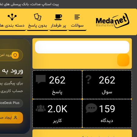
پیت استاپ مدانت، بانک پرسش های تخصصی مدیریت فناوری اط
سوالات
پر طرفدار
بدون پاسخ
دسته بندی ها
ورود امن
ورود به
262
262
حساب کاربری 
سوال
پاسخ
iceDesk Plus
2.0K
159
ایجاد ح
دیدگاه
کاربر