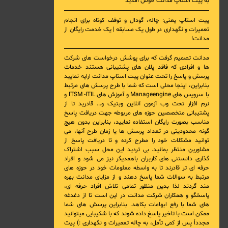
به پیت استاپ مدانت خوش آمدید
پیت استاپ یعنی: چاله، گودال و توقف کوتاه برای انجام
تعمیرات و نگهداری در طول یک مسابقه | یک خدمت رایگان از
مدانت!
مدانت تصمیم گرفت که برای پوشش درخواست های شرکت
ها و افرادی که فاقد پلان های پشتیبانی هستند خدمات
پرسش و پاسخ را تحت عنوان پیت استاپ مدانت ارایه نمایید
بنابراین، اینجا محلی است که شما با طرح پرسش های مرتبط
با
سرویس های Manageengine و آموزش های ITSM -ITIL و
نرم افزار تحت وب آزمون آنلاین وبتیک
و... قادرید تا از
پشتیبانی متخصصین حوزه های مربوطه جهت دریافت پاسخ
مناسب بصورت رایگان استفاده نمایید، بنابراین بدون هیچ
گونه محدودیتی در تعداد پرسش ها یا زمان طرح آنها، می
توانید مشکلات خود را مطرح کرده و تا دریافت پاسخ از
مشاورین منتظر بمانید. بی تردید این محل سبب اشتراک
گذاری دانستنی های کاربران باهمدیگر نیز می شود و افراد
حرفه ای تر قادرند تا به واسطه معلومات خود در حوزه های
مرتبط به سوالات شما پاسخ دهند و از مزایای مدانت بهره
مند گردند لذا بدین منظور تمامی تلاش افراد حرفه ای،
پاسخگو و همکاران شرکت مدانت در این است تا از دغدغه
های شما با رفع ابهامات بکاهد. بنابراین پرسش های شما
ممکن است با تاخیر پاسخ داده شوند که با شکیبایی میتوانید
مجدداً پس از کمی تأمل، به چاله تعمیرات و نگهداری :) پیت