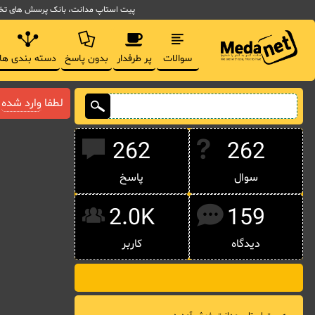
پیت استاپ مدانت، بانک پرسش های تخصصی مدیریت فناوری اط
سوالات
پر طرفدار
بدون پاسخ
دسته بندی ها
لطفا
وارد شده
ی
262
262
سوال
پاسخ
2.0K
159
دیدگاه
کاربر