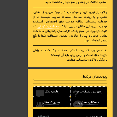
استاپ مدانت مراجعه و پاسخ خود را مشاهده کنید.
و اگر نیاز فوری دارید و میخواهید تا بصورت موردی از مشاوره
تلفنی و یا ریموت مدانت استفاده نمایید لازمست تا از
خدمات پشتیبانی سالانه مدانت بطور اختصاصی استفاده
فرمایید. برای این منظور بر روی لینک
خدمات پشتیبانی
" ،
کلیک فرمایید. در اسرع وقت، کارشناسان پشتیبانی ما با شما
تماس حاصل و پس از برقراری ریموت، مشکلات شما را رفع
رجوع خواهند نمود.
دقت فرمایید که پیت استاپ مدانت، یک خدمت ارزش
افزوده مازاد است و الزامی برای ارایه آن نیست!
با تشکر، کارگروه پشتیبانی مدانت
پیوندهای مرتبط
سرویس دسک پلاس
مانیتورینگ
دسکتاپ سنترال
ساپورت سنتر
درباره مدانت
(About)