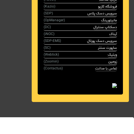
فروشگاه کازیو
(Kazio)
سرویس دسک پلاس
(SDP)
مانیتورینگ
(OpManager)
دسکتاپ سنترال
(DC)
آیناک
(iNOC)
سرویس دسک پورتال
(SDP-EMS)
ساپورت سنتر
(SC)
وبتیک
(Webtick)
زومین
(Zoomin)
تماس با مدانت
(Contactus)